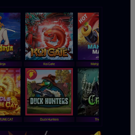
inja
Koi Gate
Mahjong Magic
TUNE CAT
Duck Hunters
The Crypt