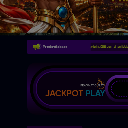
Pemberitahuan
07-Agt-2026 dari 07.33.17 sampai 15.00.00. Selama waktu ini, CQ9 permainan tidak akan terse
JACKPOT
PLAY