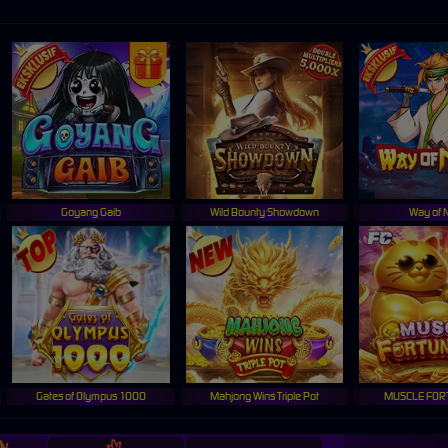
Goyang Gaib
Wild Bounty Showdown
Way of N
Gates of Olympus 1000
Mahjong Wins Triple Pot
MUSCLE FOR