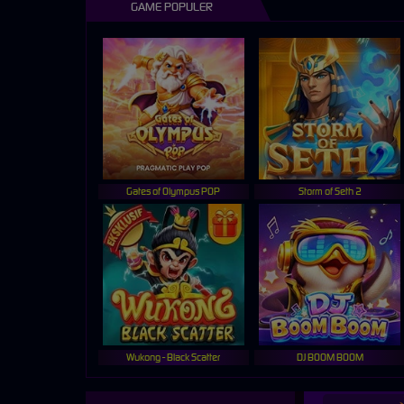
GAME POPULER
Gates of Olympus POP
Storm of Seth 2
Wukong - Black Scatter
DJ BOOM BOOM