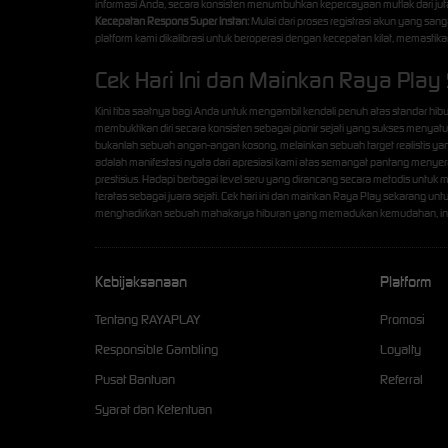
informasi Anda, secara konsisten menumbuhkan kepercayaan mutlak dari ju
Kecepatan Respons Super Instan:
Mulai dari proses registrasi akun yang san
platform kami dikalibrasi untuk beroperasi dengan kecepatan kilat, memastika
Cek Hari Ini dan Mainkan Raya Play
Kini tiba saatnya bagi Anda untuk mengambil kendali penuh atas standar hibur
membuktikan diri secara konsisten sebagai pionir sejati yang sukses menyatuka
bukanlah sebuah angan-angan kosong, melainkan sebuah target realistis yang
adalah manifestasi nyata dari apresiasi kami atas semangat pantang menye
prestisius. Hadapi berbagai level seru yang dirancang secara metodis untuk
teratas sebagai juara sejati. Cek hari ini dan mainkan Raya Play sekarang 
menghadirkan sebuah mahakarya hiburan yang memadukan kemudahan, integr
Kebijaksanaan
Platform
Tentang RAYAPLAY
Promosi
Responsible Gambling
Loyalty
Pusat Bantuan
Referral
Syarat dan Ketentuan