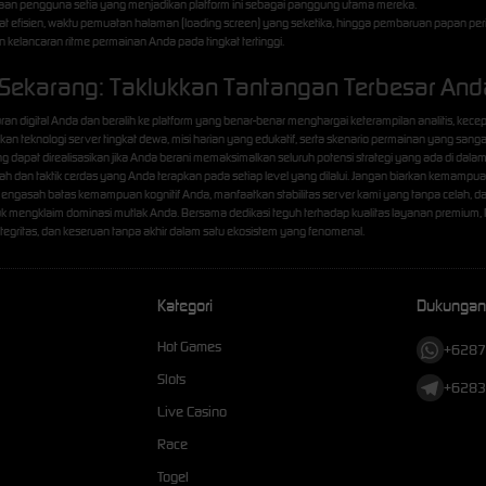
taan pengguna setia yang menjadikan platform ini sebagai panggung utama mereka.
gat efisien, waktu pemuatan halaman (loading screen) yang seketika, hingga pembaruan papan peri
n kelancaran ritme permainan Anda pada tingkat tertinggi.
 Sekarang: Taklukkan Tantangan Terbesar And
an digital Anda dan beralih ke platform yang benar-benar menghargai keterampilan analitis, kecep
n teknologi server tingkat dewa, misi harian yang edukatif, serta skenario permainan yang sangat m
 dapat direalisasikan jika Anda berani memaksimalkan seluruh potensi strategi yang ada di dala
rah dan taktik cerdas yang Anda terapkan pada setiap level yang dilalui. Jangan biarkan kema
 mengasah batas kemampuan kognitif Anda, manfaatkan stabilitas server kami yang tanpa celah, d
untuk mengklaim dominasi mutlak Anda. Bersama dedikasi teguh terhadap kualitas layanan premium,
itas, dan keseruan tanpa akhir dalam satu ekosistem yang fenomenal.
Kategori
Dukungan
Hot Games
+6287
Slots
+628
Live Casino
Race
Togel