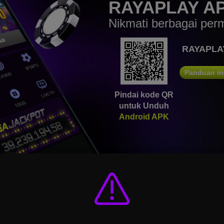
RAYAPLAY A
Nikmati berbagai pe
RAYAPLA
Panduan in
Pindai kode QR
untuk Unduh
Android APK
Hari Ini!
line Cepat, Dominasi Misi Hari
ebutuhan akan platform yang mampu menyajikan performa tanpa kompromi menjadi prioritas utama