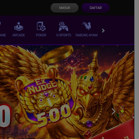
MASUK
DAFTAR
GAME
ARCADE
POKER
E-SPORTS
SABUNG AYAM
PROMOSI