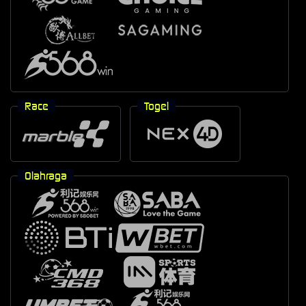
Race
Togel
Olahraga