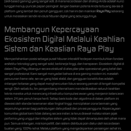
(skill-based gaming) yang sangat adil, di mana kecerdasan dan strategi Anda adalah kunci
tunggal menuju puncak papan peringkat. Jangan biarkan potensi Anda terbuang sia-sia di
platform yang lambat dan penuh gangguan; cek hari ini dan mainkan
Raya Play
sekarang
untuk merasakan sendiri revolusi hiburan digital yang sesungguhnya.
Membangun Kepercayaan
Ekosistem Digital Melalui Keahlian
Sistem dan Keaslian Raya Play
Mempertahankan posisi sebagai pusat hiburan interaktif terdepan membutuhkan fondasi
arsitektur teknologi yang sangat solid, berkinerja tinggi, dan transparan. Ekosistem digital di
dalam Raya Play dibangun secara eksklusif di atas pilar-pilar operasional yang ketat dan
sangat profesional. Kami sangat menyadari bahwa di era gaming modern ini, masalah
penurunan frame rate, server yang tidak stabil, dan gangguan konektivitas adalah
rintangan terbesar yang dapat menghancurkan fokus seorang pemain di tengah kompetisi
sengit. Oleh sebab itu, tim pengembang internal kami mendedikasikan seluruh keahlian
teknis mereka untuk merancang infrastruktur komputasi awan yang menjamin kelancaran
sistem 24 jam penuh tanpa henti. Setiap baris kode dan algoritma di dalam platform ini
diawasi oleh standar keamanan siber tingkat tinggi, menciptakan zona bermain yang
sepenuhnya aman bagi perlindungan data pribadi dan privasi pengguna. Kepercayaan
komunitas global kami tidak datang secara instan; ia terus dirawat melalui rekam jejak
performa yang unggul dan integritas sistem yang tidak dapat dimanipulasi oleh pihak mana
pun. Semua rintangan, misi kompetitif, dan sistem distribusi poin diatur oleh kecerdasan
buatan yang 100% netral. Melalui platform yang mengedepankan persaingan sehat ini,