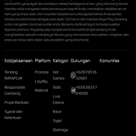
pembuktian yang layak dan prestisius. Hadapi berbagai level seru yang dirancang secara
metodis untuk mengasah batas kemampuan kognitif Anda, manfaatkan stabilitas server
kami yang tanpa celah, dan tunjukkan kepada komunitas global bahwa Anda pantas
berada di posisi teratas sebagai juara sejati. Cek hari ini dan mainkan Raya Play sekarang
untuk mengklaim dominasi mutlak Anda. Bersama dedikasi teguh terhadap kualitas
layanan premium, Rayaplay siap menjadi arena kompetitif jangka panjang Anda,
menghadirkan sebuah mahakarya hiburan yang memadukan kemudahan, integritas, dan
keseruan tanpa akhir dalam satu ekosistem yang fenomenal.
Kebijaksanaan
Platform
Kategori
Dukungan
Komunitas
Tentang
Promosi
Hot
+62878516
RAYAPLAY
Games
32681
Loyalty
Responsible
Slots
+62838327
Referral
Gambling
64058
Live
Pusat Bantuan
Casino
Syarat dan
Race
Ketentuan
Togel
Olahraga