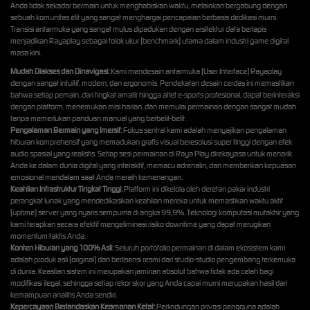
Anda tidak sekadar bermain untuk menghabiskan waktu, melainkan bergabung dengan
sebuah komunitas elit yang sangat menghargai pencapaian berbasis dedikasi murni.
Transisi antarmuka yang sangat mulus dipadukan dengan arsitektur data berlapis
menjadikan Rayaplay sebagai tolok ukur (benchmark) utama dalam industri game digital
masa kini.
Mudah Diakses dan Dinavigasi:
Kami mendesain antarmuka (User Interface) Rayaplay
dengan sangat intuitif, modern, dan ergonomis. Pendekatan desain cerdas ini memastikan
bahwa setiap pemain, dari tingkat amatir hingga atlet e-sports profesional, dapat berinteraksi
dengan platform, menemukan misi harian, dan memulai permainan dengan sangat mudah
tanpa memerlukan panduan manual yang berbelit-belit.
Pengalaman Bermain yang Imersif:
Fokus sentral kami adalah menyajikan pengalaman
hiburan komprehensif yang memadukan grafis visual beresolusi super tinggi dengan efek
audio spasial yang realistis. Setiap sesi permainan di Raya Play direkayasa untuk menarik
Anda ke dalam dunia digital yang interaktif, memacu adrenalin, dan memberikan kepuasan
emosional mendalam saat Anda meraih kemenangan.
Keahlian Infrastruktur Tingkat Tinggi:
Platform ini dikelola oleh deretan pakar industri
perangkat lunak yang mendedikasikan keahlian mereka untuk memastikan waktu aktif
(uptime) server yang nyaris sempurna di angka 99,9%. Teknologi komputasi mutakhir yang
kami terapkan secara efektif mengeliminasi risiko downtime yang dapat merugikan
momentum taktis Anda.
Konten Hiburan yang 100% Asli:
Seluruh portofolio permainan di dalam ekosistem kami
adalah produk asli (original) dan berlisensi resmi dari studio-studio pengembang terkemuka
di dunia. Keaslian sistem ini merupakan jaminan absolut bahwa tidak ada celah bagi
modifikasi ilegal, sehingga setiap rekor skor yang Anda capai murni merupakan hasil dari
kemampuan analitis Anda sendiri.
Kepercayaan Berlandaskan Keamanan Ketat:
Perlindungan privasi pengguna adalah