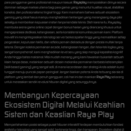
para penggemar game profesional maupun kasual.
Rayaplay
memposisikan dirinya secara
dominan sebagai markas utama bagi para gamer yang menuntut kualitas visual, stabilitas
koneksi, dan profesionalisme tingkat tinggi. Kami memahami bahwa sebuah ekosistem
gaming yang ideal harus mampu menghadirkan tantangan yang merangsang daya pikir
sekaligus memberikan kepuasan instan tanpa kendala teknis. Oleh karena itu, Rayaplay
membuka arena game online cepat dengan bonus harian yang dirancang khusus untuk
mengapresiasi dedikasi, ketangkasan, serta konsistensi komunitas pemain kami. Platform
inovatif ini mengintegrasikan teknologi server berkecepatan tinggi yang memastikan setiap
pergerakan, keputusan taktis, dan refleks pemain dieksekusi dengan presisi mutlak tanpa
latensi. Dengan koleksi permainan arcade, ketangkasan tangan, dan teka-teki logika yang
sangat komprehensif, kami menghadirkan level seru yang siap menguji kapasitas kognitif
Anda hingga batas maksimal. Misi mudah menang yang kami tawarkan bukanlah sebuah
klaim tanpa dasar, melainkan sebuah desain mekanika permainan berbasis keterampilan
(skill-based gaming) yang sangat adil, di mana kecerdasan dan strategi Anda adalah kunci
tunggal menuju puncak papan peringkat. Jangan biarkan potensi Anda terbuang sia-sia di
platform yang lambat dan penuh gangguan; cek hari ini dan mainkan
Raya Play
sekarang
untuk merasakan sendiri revolusi hiburan digital yang sesungguhnya.
Membangun Kepercayaan
Ekosistem Digital Melalui Keahlian
Sistem dan Keaslian Raya Play
Mempertahankan posisi sebagai pusat hiburan interaktif terdepan membutuhkan fondasi
arsitektur teknologi yang sangat solid, berkinerja tinggi, dan transparan. Ekosistem digital di