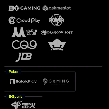
Poker
E-Sports