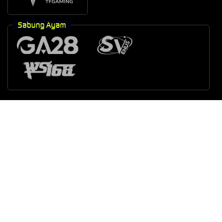
Sabung Ayam