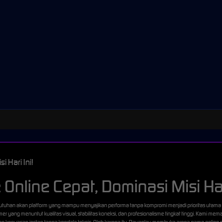
 Hari Ini!
line Cepat, Dominasi Misi Hari
kebutuhan akan platform yang mampu menyajikan performa tanpa kompromi menjadi prioritas utam
r yang menuntut kualitas visual, stabilitas koneksi, dan profesionalisme tingkat tinggi. Kami