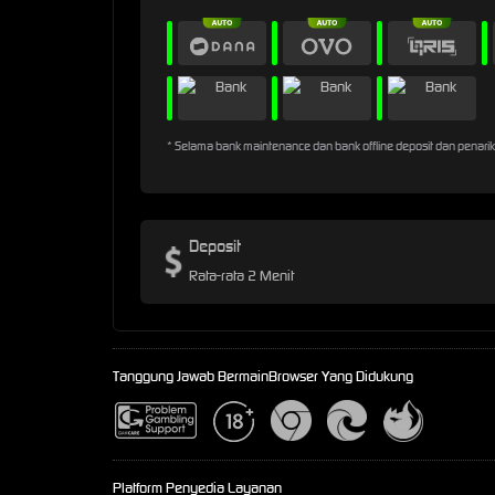
* Selama bank maintenance dan bank offline deposit dan penarik
Deposit
Rata-rata 2 Menit
Tanggung Jawab Bermain
Browser Yang Didukung
Platform Penyedia Layanan