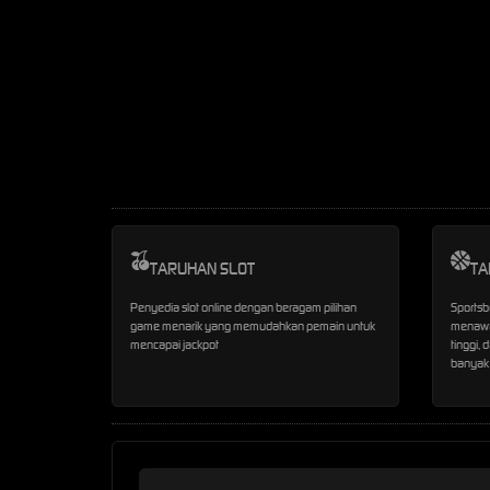
TARUHAN SLOT
TA
Penyedia slot online dengan beragam pilihan
Sportsb
game menarik yang memudahkan pemain untuk
menawar
mencapai jackpot
tinggi,
banyak 