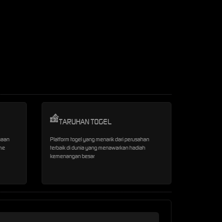
TARUHAN TOGEL
haan
Platform togel yang menarik dari perusahan
ame
terbaik di dunia yang menawarkan hadiah
kemenangan besar