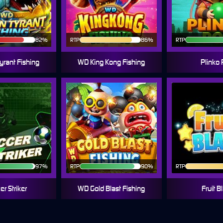
82%
RTP
86%
RTP
yrant Fishing
WD King Kong Fishing
Plinko
97%
RTP
90%
RTP
er Striker
WD Gold Blast Fishing
Fruit B