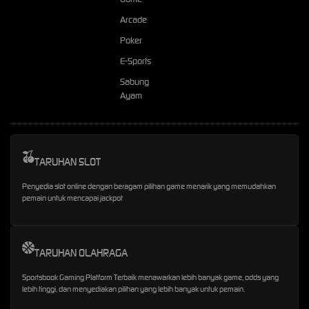
Arcade
Poker
E-Sports
Sabung
Ayam
TARUHAN SLOT
Penyedia slot online dengan beragam pilihan game menarik yang memudahkan
pemain untuk mencapai jackpot
TARUHAN OLAHRAGA
Sportsbook Gaming Platform Terbaik menawarkan lebih banyak game, odds yang
lebih tinggi, dan menyediakan pilihan yang lebih banyak untuk pemain.