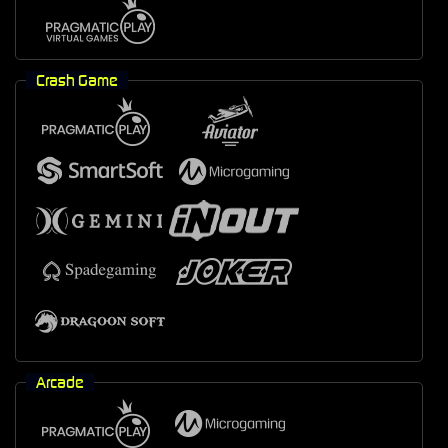
Crash Game
Arcade