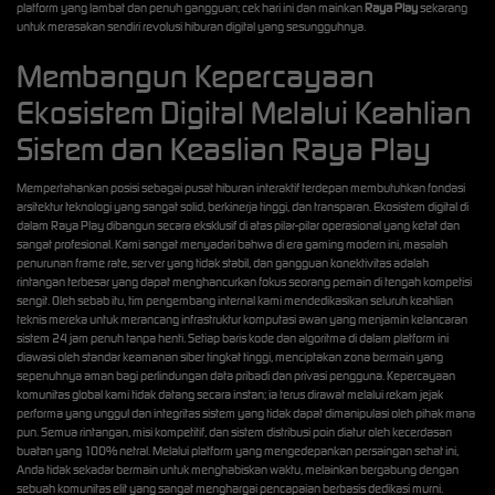
platform yang lambat dan penuh gangguan; cek hari ini dan mainkan
Raya Play
sekarang
untuk merasakan sendiri revolusi hiburan digital yang sesungguhnya.
Membangun Kepercayaan
Ekosistem Digital Melalui Keahlian
Sistem dan Keaslian Raya Play
Mempertahankan posisi sebagai pusat hiburan interaktif terdepan membutuhkan fondasi
arsitektur teknologi yang sangat solid, berkinerja tinggi, dan transparan. Ekosistem digital di
dalam Raya Play dibangun secara eksklusif di atas pilar-pilar operasional yang ketat dan
sangat profesional. Kami sangat menyadari bahwa di era gaming modern ini, masalah
penurunan frame rate, server yang tidak stabil, dan gangguan konektivitas adalah
rintangan terbesar yang dapat menghancurkan fokus seorang pemain di tengah kompetisi
sengit. Oleh sebab itu, tim pengembang internal kami mendedikasikan seluruh keahlian
teknis mereka untuk merancang infrastruktur komputasi awan yang menjamin kelancaran
sistem 24 jam penuh tanpa henti. Setiap baris kode dan algoritma di dalam platform ini
diawasi oleh standar keamanan siber tingkat tinggi, menciptakan zona bermain yang
sepenuhnya aman bagi perlindungan data pribadi dan privasi pengguna. Kepercayaan
komunitas global kami tidak datang secara instan; ia terus dirawat melalui rekam jejak
performa yang unggul dan integritas sistem yang tidak dapat dimanipulasi oleh pihak mana
pun. Semua rintangan, misi kompetitif, dan sistem distribusi poin diatur oleh kecerdasan
buatan yang 100% netral. Melalui platform yang mengedepankan persaingan sehat ini,
Anda tidak sekadar bermain untuk menghabiskan waktu, melainkan bergabung dengan
sebuah komunitas elit yang sangat menghargai pencapaian berbasis dedikasi murni.