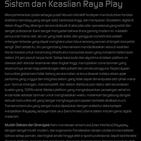
Sistem dan Keaslian Raya Play
Mempertahankan posisi sebagai pusat hiburan interaktif terdepan membutuhkan fondasi
arsitektur teknologi yang sangat solid, berkinerja tinggi, dan transparan. Ekosistem digital di
dalam Raya Play dibangun secara eksklusif di atas pilar-pilar operasional yang ketat dan
sangat profesional. Kami sangat menyadari bahwa di era gaming modern ini, masalah
penurunan frame rate, server yang tidak stabil, dan gangguan konektivitas adalah
rintangan terbesar yang dapat menghancurkan fokus seorang pemain di tengah kompetisi
sengit. Oleh sebab itu, tim pengembang internal kami mendedikasikan seluruh keahlian
teknis mereka untuk merancang infrastruktur komputasi awan yang menjamin kelancaran
sistem 24 jam penuh tanpa henti. Setiap baris kode dan algoritma di dalam platform ini
diawasi oleh standar keamanan siber tingkat tinggi, menciptakan zona bermain yang
sepenuhnya aman bagi perlindungan data pribadi dan privasi pengguna. Kepercayaan
komunitas global kami tidak datang secara instan; ia terus dirawat melalui rekam jejak
performa yang unggul dan integritas sistem yang tidak dapat dimanipulasi oleh pihak mana
pun. Semua rintangan, misi kompetitif, dan sistem distribusi poin diatur oleh kecerdasan
buatan yang 100% netral. Melalui platform yang mengedepankan persaingan sehat ini,
Anda tidak sekadar bermain untuk menghabiskan waktu, melainkan bergabung dengan
sebuah komunitas elit yang sangat menghargai pencapaian berbasis dedikasi murni.
Transisi antarmuka yang sangat mulus dipadukan dengan arsitektur data berlapis
menjadikan Rayaplay sebagai tolok ukur (benchmark) utama dalam industri game digital
masa kini.
Mudah Diakses dan Dinavigasi:
Kami mendesain antarmuka (User Interface) Rayaplay
dengan sangat intuitif, modern, dan ergonomis. Pendekatan desain cerdas ini memastikan
bahwa setiap pemain, dari tingkat amatir hingga atlet e-sports profesional, dapat berinteraksi
dengan platform, menemukan misi harian, dan memulai permainan dengan sangat mudah