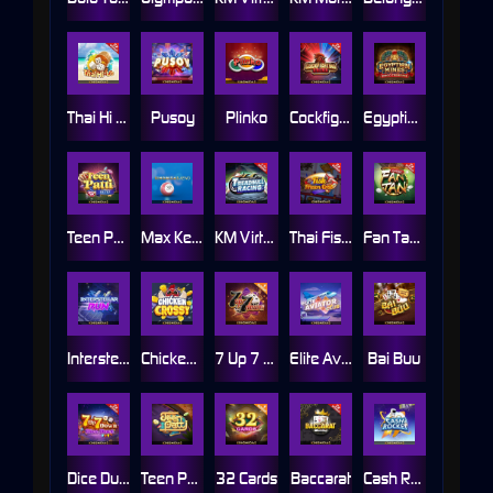
Thai Hi Lo 2
Pusoy
Plinko
Cockfighting Arena
Egyptian Mines
Teen Patti Blitz
Max Keno
KM Virtual Treadmill Racing
Thai Fish Prawn Crab
Fan Tan Classic
Interstellar Run
Chicken Crossy
7 Up 7 Down Rush
Elite Aviator Club
Bai Buu
Dice Duet
Teen Patti
32 Cards
Baccarat
Cash Rocket