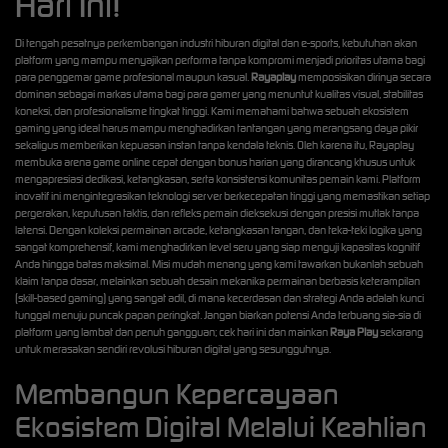
Hari Ini!
Di tengah pesatnya perkembangan industri hiburan digital dan e-sports, kebutuhan akan
platform yang mampu menyajikan performa tanpa kompromi menjadi prioritas utama bagi
para penggemar game profesional maupun kasual.
Rayaplay
memposisikan dirinya secara
dominan sebagai markas utama bagi para gamer yang menuntut kualitas visual, stabilitas
koneksi, dan profesionalisme tingkat tinggi. Kami memahami bahwa sebuah ekosistem
gaming yang ideal harus mampu menghadirkan tantangan yang merangsang daya pikir
sekaligus memberikan kepuasan instan tanpa kendala teknis. Oleh karena itu, Rayaplay
membuka arena game online cepat dengan bonus harian yang dirancang khusus untuk
mengapresiasi dedikasi, ketangkasan, serta konsistensi komunitas pemain kami. Platform
inovatif ini mengintegrasikan teknologi server berkecepatan tinggi yang memastikan setiap
pergerakan, keputusan taktis, dan refleks pemain dieksekusi dengan presisi mutlak tanpa
latensi. Dengan koleksi permainan arcade, ketangkasan tangan, dan teka-teki logika yang
sangat komprehensif, kami menghadirkan level seru yang siap menguji kapasitas kognitif
Anda hingga batas maksimal. Misi mudah menang yang kami tawarkan bukanlah sebuah
klaim tanpa dasar, melainkan sebuah desain mekanika permainan berbasis keterampilan
(skill-based gaming) yang sangat adil, di mana kecerdasan dan strategi Anda adalah kunci
tunggal menuju puncak papan peringkat. Jangan biarkan potensi Anda terbuang sia-sia di
platform yang lambat dan penuh gangguan; cek hari ini dan mainkan
Raya Play
sekarang
untuk merasakan sendiri revolusi hiburan digital yang sesungguhnya.
Membangun Kepercayaan
Ekosistem Digital Melalui Keahlian