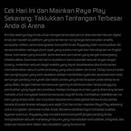
Cek Hari Ini dan Mainkan Raya Play
Sekarang: Taklukkan Tantangan Terbesar
Anda di Arena
Kini tiba saatnya bagi Anda untuk mengambil kendali penuh atas standar hiburan digital
Anda dan beralih ke platform yang benar-benar menghargai keterampilan analitis,
kecepatan refleks, serta ketangkasan kompetitif Anda. Rayaplay telah membuktikan diri
secara konsisten sebagai pionir sejati yang sukses menyatukan teknologi server tingkat
dewa, misi harian yang edukatif, serta skenario permainan yang sangat merangsang
intelektualitas. Dominasi misi hari ini di platform kami bukanlah sebuah angan-angan
kosong, melainkan sebuah target realistis yang dapat direalisasikan jika Anda berani
memaksimalkan seluruh potensi strategi yang ada di dalam diri Anda. Setiap bonus harian
dan penghargaan yang kami sediakan adalah manifestasi nyata dari apresiasi kami atas
semangat pantang menyerah dan taktik cerdas yang Anda terapkan pada setiap level
yang dilalui. Jangan biarkan kemampuan gaming Anda terpendam tanpa panggung
pembuktian yang layak dan prestisius. Hadapi berbagai level seru yang dirancang secara
metodis untuk mengasah batas kemampuan kognitif Anda, manfaatkan stabilitas server
kami yang tanpa celah, dan tunjukkan kepada komunitas global bahwa Anda pantas
berada di posisi teratas sebagai juara sejati. Cek hari ini dan mainkan Raya Play sekarang
untuk mengklaim dominasi mutlak Anda. Bersama dedikasi teguh terhadap kualitas
layanan premium, Rayaplay siap menjadi arena kompetitif jangka panjang Anda,
menghadirkan sebuah mahakarya hiburan yang memadukan kemudahan, integritas, dan
keseruan tanpa akhir dalam satu ekosistem yang fenomenal.