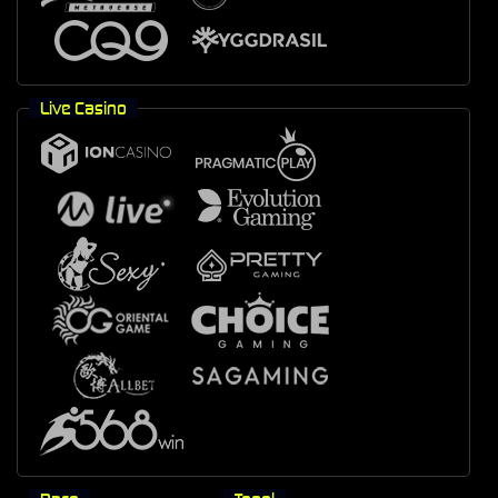
Live Casino