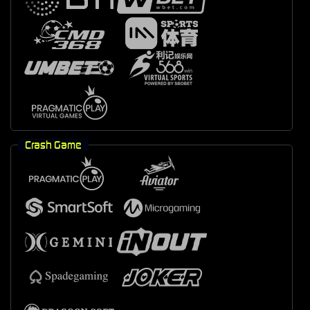
Crash Game