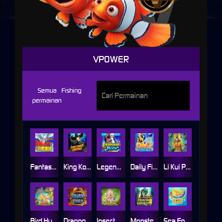
VPOWER
Semua
Fishing
permainan
Fantasy Unicorn
King Kong’s Rampage
Legendary Panda
Daily Fishing
Li Kui Pi Yu
Bird Hunter
Dragon Storm
Insect Paradise
Monster Awaken plus
Sea Food Paradise II Plus