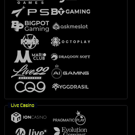
Live Casino