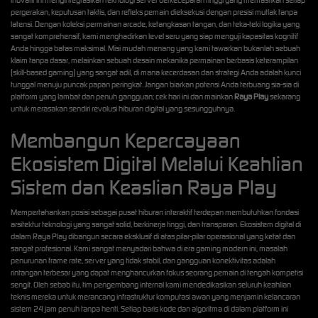
pergerakan, keputusan taktis, dan refleks pemain dieksekusi dengan presisi mutlak tanpa
latensi. Dengan koleksi permainan arcade, ketangkasan tangan, dan teka-teki logika yang
sangat komprehensif, kami menghadirkan level seru yang siap menguji kapasitas kognitif
Anda hingga batas maksimal. Misi mudah menang yang kami tawarkan bukanlah sebuah
klaim tanpa dasar, melainkan sebuah desain mekanika permainan berbasis keterampilan
(skill-based gaming) yang sangat adil, di mana kecerdasan dan strategi Anda adalah kunci
tunggal menuju puncak papan peringkat. Jangan biarkan potensi Anda terbuang sia-sia di
platform yang lambat dan penuh gangguan; cek hari ini dan mainkan
Raya Play
sekarang
untuk merasakan sendiri revolusi hiburan digital yang sesungguhnya.
Membangun Kepercayaan
Ekosistem Digital Melalui Keahlian
Sistem dan Keaslian Raya Play
Mempertahankan posisi sebagai pusat hiburan interaktif terdepan membutuhkan fondasi
arsitektur teknologi yang sangat solid, berkinerja tinggi, dan transparan. Ekosistem digital di
dalam Raya Play dibangun secara eksklusif di atas pilar-pilar operasional yang ketat dan
sangat profesional. Kami sangat menyadari bahwa di era gaming modern ini, masalah
penurunan frame rate, server yang tidak stabil, dan gangguan konektivitas adalah
rintangan terbesar yang dapat menghancurkan fokus seorang pemain di tengah kompetisi
sengit. Oleh sebab itu, tim pengembang internal kami mendedikasikan seluruh keahlian
teknis mereka untuk merancang infrastruktur komputasi awan yang menjamin kelancaran
sistem 24 jam penuh tanpa henti. Setiap baris kode dan algoritma di dalam platform ini