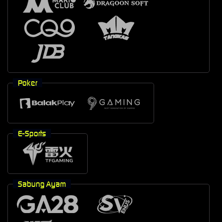
Poker
E-Sports
Sabung Ayam